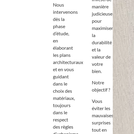
Nous
manière
intervenons
judicieuse
dès la
pour
phase
maximiser
d’étude,
la
en
durabilité
élaborant
et la
les plans
valeur de
architecturaux
votre
et en vous
bien.
guidant
Notre
dans le
objectif ?
choix des
matériaux,
Vous
toujours
éviter les
dans le
mauvaises
respect
surprises
des règles
tout en
d’urbanisme