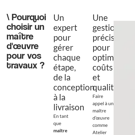
\ Pourquoi
Un
Une
choisir un
expert
gestion
maître
pour
précise
d'œuvre
gérer
pour
pour vos
chaque
optimiser
travaux ?
étape,
coûts
de la
et
conception
qualité
à la
Faire
appel à un
livraison
maître
En tant
d’œuvre
que
comme
maître
Atelier