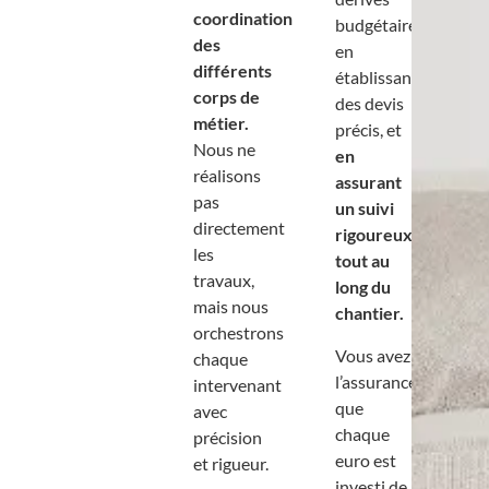
coordination
budgétaires
des
en
différents
établissant
corps de
des devis
métier.
précis, et
Nous ne
en
réalisons
assurant
pas
un suivi
directement
rigoureux
les
tout au
travaux,
long du
mais nous
chantier.
orchestrons
Vous avez
chaque
l’assurance
intervenant
que
avec
chaque
précision
euro est
et rigueur.
investi de