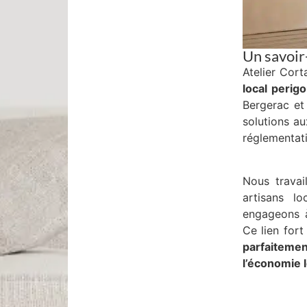
Un savoir
Atelier Cort
local perigo
Bergerac et
solutions au
réglementati
Nous travai
artisans l
engageons à 
Ce lien fort
parfaiteme
l’économie l