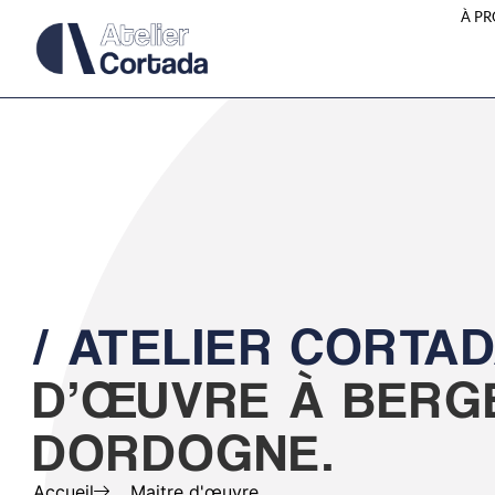
À P
/ ATELIER CORTA
D’ŒUVRE À BERG
DORDOGNE.
Accueil
Maitre d'œuvre