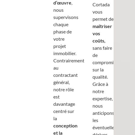
d’œuvre
,
Cortada
nous
vous
supervisons
permet de
chaque
maîtriser
phase de
vos
votre
coûts,
projet
sans faire
immobilier.
de
Contrairement
compromis
au
sur la
contractant
qualité.
général,
Grâce à
notre rôle
notre
est
expertise,
davantage
nous
centré sur
anticipons
la
les
conception
éventuelles
et la
dérives