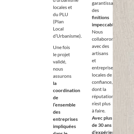
garantissant
locales et
des
du PLU
finitions
(Plan
impeccables
.
Local
Nous
d’Urbanisme).
collaborons
avec des
Une fois
artisans
le projet
et
validé,
entreprises
nous
locales de
assurons
confiance,
la
dont la
coordination
réputation
de
n’est plus
l’ensemble
à faire.
des
Avec plus
entreprises
de 30 ans
impliquées
d’expérience
dans le